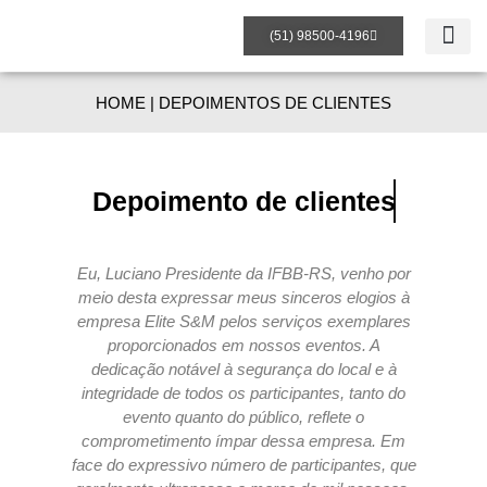
(51) 98500-4196
Página inicial
Sobre a Elite
Nossos Ser
Depoimento d
HOME | DEPOIMENTOS DE CLIENTES
Depoimento de
clientes
Eu, Luciano Presidente da IFBB-RS, venho por
A q
meio desta expressar meus sinceros elogios à
empresa Elite S&M pelos serviços exemplares
proporcionados em nossos eventos. A
Mo
dedicação notável à segurança do local e à
Oli
integridade de todos os participantes, tanto do
nos
evento quanto do público, reflete o
M
comprometimento ímpar dessa empresa. Em
obj
face do expressivo número de participantes, que
a s