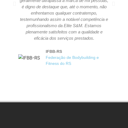
geralmente ultrapassa a marca de mil pessoas,
pu
é digno de destaque que, até o momento, não
e
enfrentamos qualquer contratempo,
testemunhando assim a notável competência e
profissionalismo da Elite S&M. Estamos
plenamente satisfeitos com a qualidade e
eficácia dos serviços prestados.
IFBB-RS
Federação de Bodybuilding e
Fitness do RS